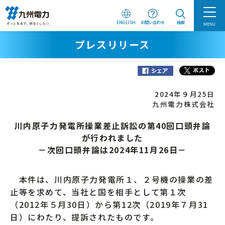
ENGLISH
お問い合わせ
検索
MENU
プレスリリース
2024年９月25日
九州電力株式会社
川内原子力発電所操業差止訴訟の第40回口頭弁論
が行われました
－次回口頭弁論は2024年11月26日－
本件は、川内原子力発電所１、２号機の操業の差
止等を求めて、当社と国を相手として第１次
（2012年５月30日）から第12次（2019年７月31
日）にわたり、提訴されたものです。