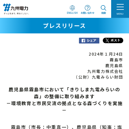
ENGLISH
お問い合わせ
検索
MENU
プレスリリース
2024年１月24日
霧島市
鹿児島県
九州電力株式会社
（公財）九電みらい財団
鹿児島県霧島市において「きりしま九電みらいの
森」の整備に取り組みます
－環境教育と市民交流の拠点となる森づくりを実施
－
霧島市（市長：中重真一）、鹿児島県（知事：塩