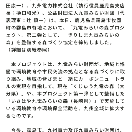
田康一）、九州電力株式会社（執行役員鹿児島支店
長：樋口和光）、公益財団法人九電みらい財団（代
表理事：辻 慎一）は、本日、鹿児島県霧島市牧園
町の霧島市有地において、「九電みらいの森プロジ
ェクト」第二弾として、「きりしま九電みらいの
森」を整備する森づくり協定を締結しました。
（詳細は別紙参照）
本プロジェクトは、九電みらい財団が、地域と協
働で環境教育や市民交流の拠点となる森づくりに取
り組み、地域の皆さまと一緒にカーボンニュートラ
ルの実現を目指して、現在「くじゅう九電の森（大
分県）」や、本プロジェクト第一弾として整備した
「いさはや九電みらいの森（長崎県）」で実施して
いる環境教育や環境保全活動を、九州全域に拡大す
るものです。
今後、霧島市、九州電力及び九電みらい財団は、