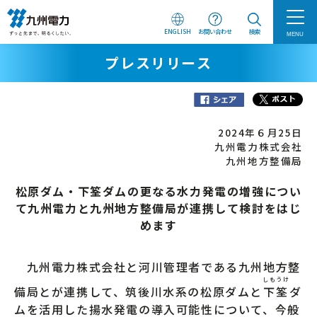
ENGLISH
お問い合わせ
検索
MENU
プレスリリース
2024年６月25日
九州電力株式会社
九州地方整備局
松原ダム・下筌ダムの更なる水力発電の増強につい
て九州電力と九州地方整備局が連携して検討をはじ
めます
九州電力株式会社と河川管理者である九州地方整
しもうけ
備局とが連携して、筑後川水系の松原ダムと
下筌
ダ
ムを活用した揚水発電の導入可能性について、今般