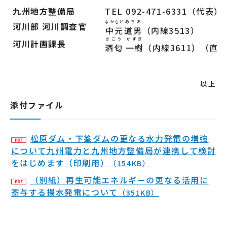
九州地方整備局
TEL
092-471-6331（代表）
なかもと
みちお
河川部 河川調査官
中元
道男
（内線3513）
さこう
かずき
河川計画課長
酒匂
一樹
（内線3611）（直
以上
添付ファイル
松原ダム・下筌ダムの更なる水力発電の増強
について九州電力と九州地方整備局が連携して検討
をはじめます（印刷用）
（154KB）
（別紙）再生可能エネルギーの更なる活用に
寄与する揚水発電について
（351KB）