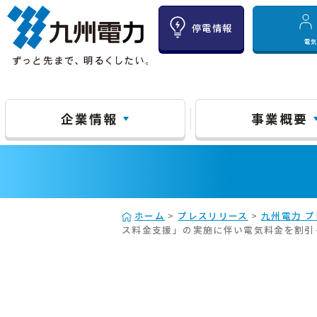
停電情報
電
企業情報
事業概要
ホーム
>
プレスリリース
>
九州電力 プ
ス料金支援」の実施に伴い電気料金を割引