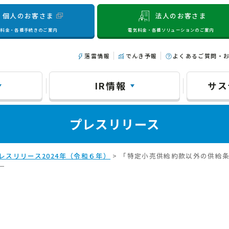
個人のお客さま
法人のお客さま
気料金・各種手続きのご案内
電気料金・各種ソリューションのご案内
落雷情報
でんき予報
よくあるご質問・
IR情報
サス
プレスリリース
レスリリース2024年（令和６年）
> 「特定小売供給約款以外の供給
－