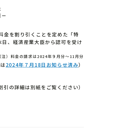
た
引－
料金を割り引くことを定めた「特
、本日、経済産業大臣から認可を受け
（注）料金の請求は2024年９月分～11月分
細は
2024年７月18日お知らせ済み
）
割引の詳細は別紙をご覧ください）