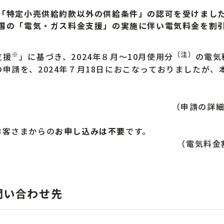
「特定小売供給約款以外の供給条件」の認可を受けまし
国の「電気・ガス料金支援」の実施に伴い電気料金を割
※
（注）
支援
」に基づき、2024年８月～10月使用分
の電気
申請を、2024年７月18日におこなっておりましたが
（申請の詳
お客さまからの
お申し込みは不要
です。
（電気料金
問い合わせ先