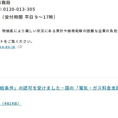
事務局
：
0120-013-305
〔受付時間 平日９～17時〕
いて、物価高により厳しい状況にある家計や価格転嫁の困難な企業の負
イトをご覧ください。
wa.go.jp
）
供給条件」の認可を受けました－国の「電気・ガス料金支
要
（461KB）