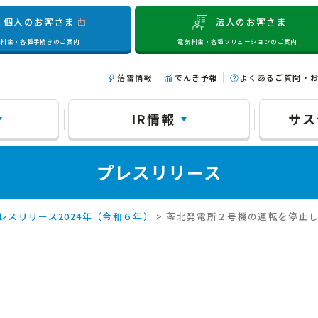
個人のお客さま
法人のお客さま
気料金・各種手続きのご案内
電気料金・各種ソリューションのご案内
落雷情報
でんき予報
よくあるご質問・
IR情報
サス
プレスリリース
レスリリース2024年（令和６年）
> 苓北発電所２号機の運転を停止