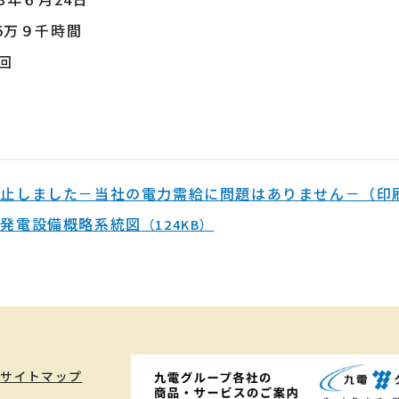
5万９千時間
7回
停止しました－当社の電力需給に問題はありません－（印
 発電設備概略系統図
（124KB）
サイトマップ