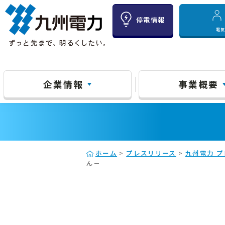
停電情報
電
企業情報
事業概要
ホーム
>
プレスリリース
>
九州電力 プ
ん－