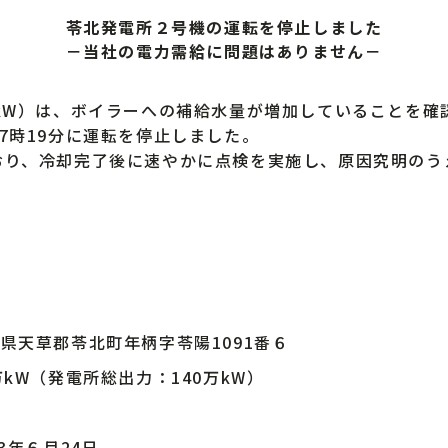
苓北発電所２号機の運転を停止しました
－当社の電力需給に問題はありません－
kW）は、ボイラーへの補給水量が増加していることを確
7時19分に運転を停止しました。
り、冷却完了後に速やかに点検を実施し、原因究明のう
県天草郡苓北町年柄字苓陽1091番６
万kW（発電所総出力：140万kW）
炭
03年６月24日