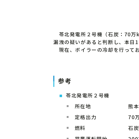
苓北発電所２号機（石炭：70万
漏洩の疑いがあると判断し、本日1
現在、ボイラーの冷却を行ってお
参考
苓北発電所２号機
所在地
熊本
定格出力
70
燃料
石
営業運転開始
20