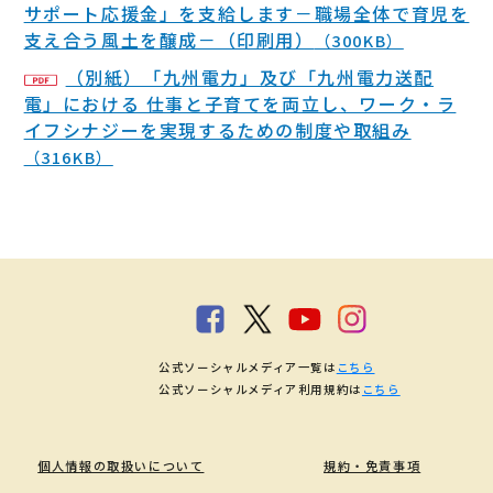
サポート応援金」を支給します－職場全体で育児を
支え合う風土を醸成－（印刷用）
（300KB）
（別紙）「九州電力」及び「九州電力送配
電」における 仕事と子育てを両立し、ワーク・ラ
イフシナジーを実現するための制度や取組み
（316KB）
公式ソーシャルメディア一覧は
こちら
公式ソーシャルメディア利用規約は
こちら
個人情報の取扱いについて
規約・免責事項