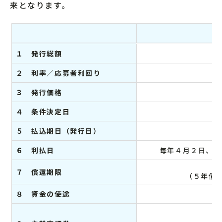
来となります。
１ 発行総額
２ 利率／応募者利回り
３ 発行価格
４ 条件決定日
５ 払込期日（発行日）
６ 利払日
毎年４月２日、1
７ 償還期限
（５年債
８ 資金の使途
設