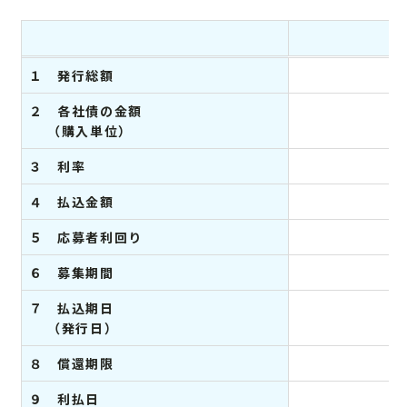
１ 発行総額
２ 各社債の金額
（購入単位）
３ 利率
４ 払込金額
５ 応募者利回り
６ 募集期間
７ 払込期日
（発行日）
８ 償還期限
９ 利払日