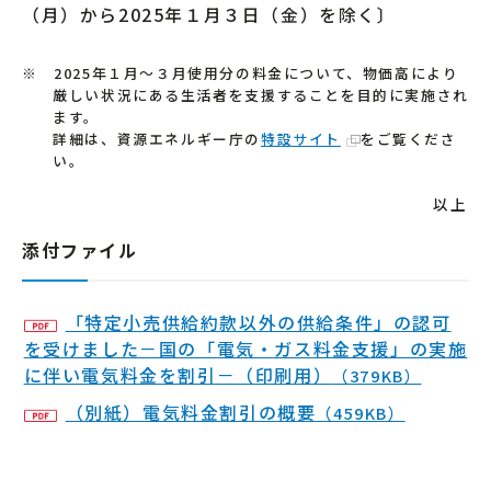
（月）から2025年１月３日（金）を除く〕
※ 2025年１月～３月使用分の料金について、物価高により
厳しい状況にある生活者を支援することを目的に実施され
ます。
詳細は、資源エネルギー庁の
特設サイト
をご覧くださ
い。
以上
添付ファイル
「特定小売供給約款以外の供給条件」の認可
を受けました－国の「電気・ガス料金支援」の実施
に伴い電気料金を割引－（印刷用）
（379KB）
（別紙）電気料金割引の概要
（459KB）