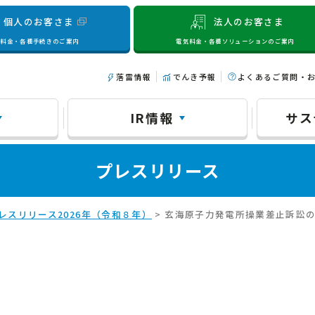
個人のお客さま
法人のお客さま
気料金・各種手続きのご案内
電気料金・各種ソリューションのご案内
落雷情報
でんき予報
よくあるご質問・
IR情報
サス
プレスリリース
レスリリース2026年（令和８年）
> 玄海原子力発電所操業差止訴訟