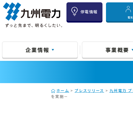
停電情報
電
企業情報
事業概要
ホーム
>
プレスリリース
>
九州電力 プ
を実施－