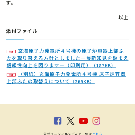
す。
以上
添付ファイル
玄海原子力発電所４号機の原子炉容器上部ふ
たを取り替える方針としました－最新知見を踏まえ
信頼性向上を図ります－（印刷用）
（187KB）
（別紙）玄海原子力発電所４号機 原子炉容器
上部ふたの取替えについて
（265KB）
公式ソーシャルメディア一覧は
こちら