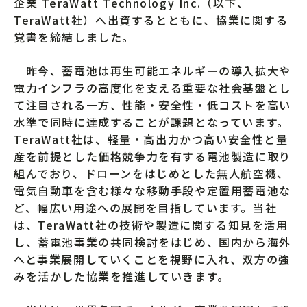
企業 TeraWatt Technology Inc.（以下、
TeraWatt社）へ出資するとともに、協業に関する
覚書を締結しました。
昨今、蓄電池は再生可能エネルギーの導入拡大や
電力インフラの高度化を支える重要な社会基盤とし
て注目される一方、性能・安全性・低コストを高い
水準で同時に達成することが課題となっています。
TeraWatt社は、軽量・高出力かつ高い安全性と量
産を前提とした価格競争力を有する電池製造に取り
組んでおり、ドローンをはじめとした無人航空機、
電気自動車を含む様々な移動手段や定置用蓄電池な
ど、幅広い用途への展開を目指しています。当社
は、TeraWatt社の技術や製造に関する知見を活用
し、蓄電池事業の共同検討をはじめ、国内から海外
へと事業展開していくことを視野に入れ、双方の強
みを活かした協業を推進していきます。