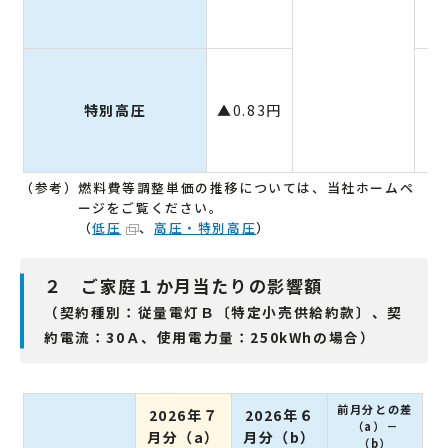
特別高圧
▲0.83円
▲
（参考）燃料費等調整単価の推移については、当社ホームペ
ージをご覧ください。
（
低圧
、
高圧・特別高圧
）
２ ご家庭１か月当たりの影響額
（契約種別：従量電灯Ｂ〔特定小売供給約款〕、契
約電流：30Ａ、使用電力量：250kWhの場合）
前月分との差
2026年７
2026年６
（a）－
月分（a）
月分（b）
（b）