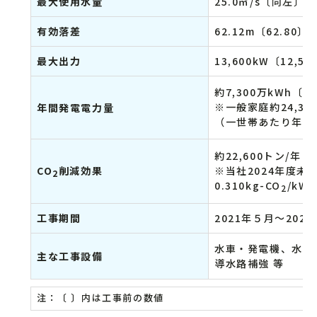
最大使用水量
25.0㎥/s〔同左〕
有効落差
62.12m〔62.80〕
最大出力
13,600kW〔12,50
約7,300万kWh〔約
※一般家庭約24,3
年間発電電力量
（一世帯あたり年間使
約22,600トン/年
CO
削減効果
※当社2024年度未
2
0.310kg-CO
/kW
2
工事期間
2021年５月～202
水車・発電機、水圧
主な工事設備
導水路補強 等
注：〔 〕内は工事前の数値