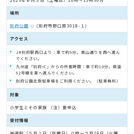
2023年６月３日（土曜日）10時～15時30分
場所
別府公園
（別府市野口原3018-１）
アクセス
JR別府駅西口より：車で約5分。青山通りを西へ進ん
でください。
九州道「別府IC」からの所要時間：車で約10分。県道
52号線を東へ進んでください。
別府公園北側駐車場をご利用ください。（駐車無料）
対象
小学生とその家族 （注）要申込
受付情報
抽選制（５月１日（月曜日）０時～５月16日（火曜