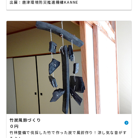
出展：唐津環境防災推進機構KANNE
竹炭風鈴づくり
０円
竹林整備で伐採した竹で作った炭で風鈴作り！涼し気な音がす