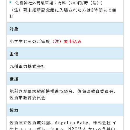
佐嘉神社外苑駐車場：有料（200円/時（注））
（注）幕末維新記念館に入場された方は3時間まで無
料
対象
小学生とそのご家族
（注）要申込み
主催
九州電力株式会社
後援
肥前さが幕末維新博推進協議会、佐賀県教育委員会、
佐賀市教育委員会
協力
佐賀県立佐賀城公園、Angelica Baby、株式会社 イ
ケヒコ・コーポレーション、NPO法人 かいろう基山、