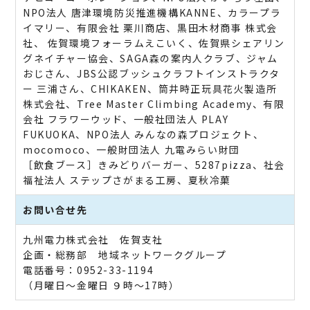
NPO法人 唐津環境防災推進機構KANNE、カラープラ
イマリー、有限会社 栗川商店、黒田木材商事 株式会
社、 佐賀環境フォーラムえこいく、佐賀県シェアリン
グネイチャー協会、SAGA森の案内人クラブ、ジャム
おじさん、JBS公認ブッシュクラフトインストラクタ
ー 三浦さん、CHIKAKEN、筒井時正玩具花火製造所
株式会社、Tree Master Climbing Academy、有限
会社 フラワーウッド、一般社団法人 PLAY
FUKUOKA、NPO法人 みんなの森プロジェクト、
mocomoco、一般財団法人 九電みらい財団
［飲食ブース］きみどりバーガー、5287pizza、社会
福祉法人 ステップさがまる工房、夏秋冷菓
お問い合せ先
九州電力株式会社 佐賀支社
企画・総務部 地域ネットワークグループ
電話番号：0952-33-1194
（月曜日～金曜日 ９時～17時）