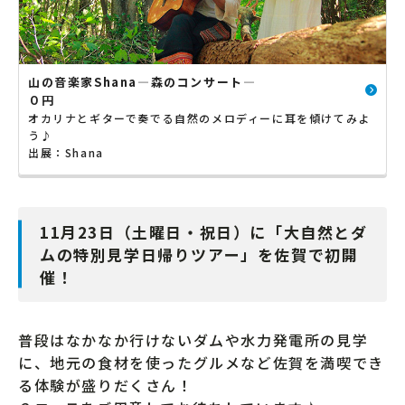
山の音楽家Shana―森のコンサート―
０円
オカリナとギターで奏でる自然のメロディーに耳を傾けてみよ
う♪
出展：Shana
11月23日（土曜日・祝日）に「大自然とダ
ムの特別見学日帰りツアー」を佐賀で初開
催！
普段はなかなか行けないダムや水力発電所の見学
に、地元の食材を使ったグルメなど佐賀を満喫でき
る体験が盛りだくさん！