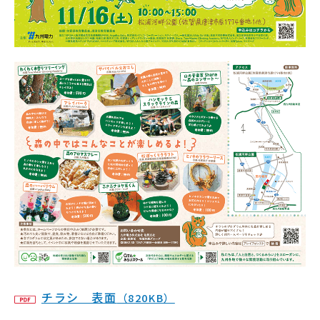
チラシ 表面
（820KB）