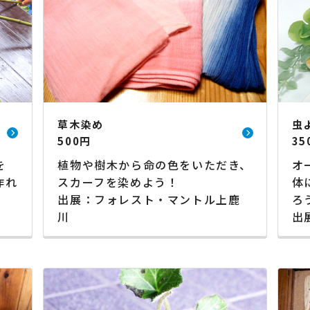
草木染め
虫
500円
35
を
植物や樹木から命の色をいただき、
オ
作れ
スカーフを染めよう！
体
出展：フォレスト・マントル上鹿
ろ
川
出展