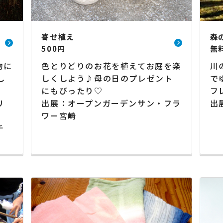
寄せ植え
森
500円
無
物に
色とりどりのお花を植えてお庭を楽
川
し
しくしよう♪母の日のプレゼント
で
にもぴったり♡
フ
リ
出展：オープンガーデンサン・フラ
出展
ワー宮崎
チ