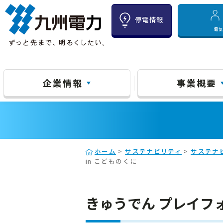
停電情報
電
企業情報
事業概要
ホーム
>
サステナビリティ
>
サステナ
in こどものくに
きゅうでん プレイフォレ