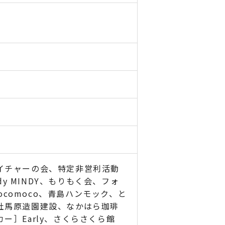
イチャーの会、特定非営利活動
y MINDY、もりもく会、フォ
mocomoco、青島ハンモック、と
社馬原造園建設、なかはら珈琲
］Early、さくらさくら館