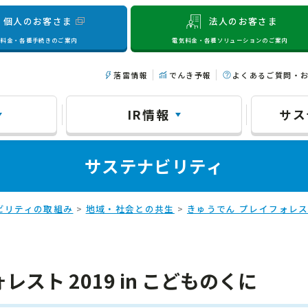
個人のお客さま
法人のお客さま
気料金・各種手続きのご案内
電気料金・各種ソリューションのご案内
落雷情報
でんき予報
よくあるご質問・
IR情報
サス
サステナビリティ
ビリティの取組み
>
地域・社会との共生
>
きゅうでん プレイフォレ
スト 2019 in こどものくに