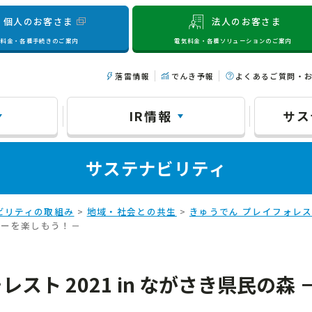
個人のお客さま
法人のお客さま
気料金・各種手続きのご案内
電気料金・各種ソリューションのご案内
落雷情報
でんき予報
よくあるご質問・
IR情報
サス
サステナビリティ
ビリティの取組み
>
地域・社会との共生
>
きゅうでん プレイフォレ
リーを楽しもう！－
スト 2021 in ながさき県民の森