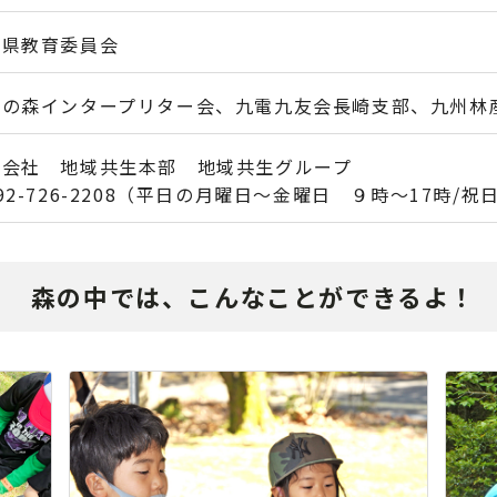
崎県教育委員会
民の森インタープリター会、九電九友会長崎支部、九州林
式会社 地域共生本部 地域共生グループ
92-726-2208（平日の月曜日～金曜日 ９時～17時/祝
森の中では、こんなことができるよ！