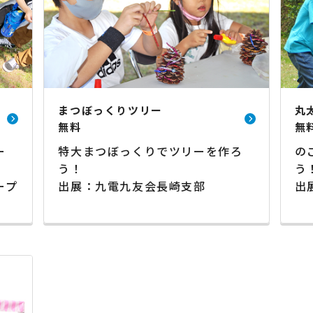
まつぼっくりツリー
丸
無料
無
ー
特大まつぼっくりでツリーを作ろ
の
う！
う
ープ
出展：九電九友会長崎支部
出