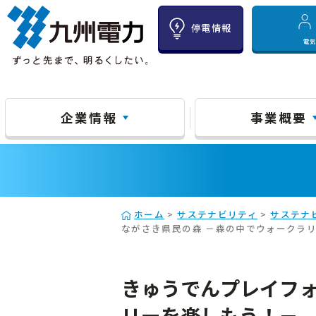
停電情報
電
企業情報
事業概要
ホーム
>
サステナビリティ
>
サステナ
ながさき県民の森 －森の中でウォークラ
きゅうでんプレイフォレ
リーを楽しもう！－