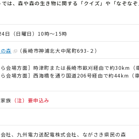
トでは、森や森の生き物に関する「クイズ」や「なぞなぞ
月24日（日曜日）10時～15時
民の森
（長崎市神浦北大中尾町693-２）
ら会場方面］時津町または長崎市畝刈経由で約30km（車
ら会場方面］西海橋を通り国道206号経由で約44km（車
の家族
（注）要申込み
式会社、九州電力送配電株式会社、ながさき県民の森