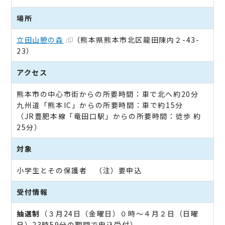
場所
立田山憩の森
（熊本県熊本市北区龍田陳内２-43-
23）
アクセス
熊本市の中心市街からの所要時間：車で北へ約20分
九州道「熊本IC」からの所要時間：車で約15分
（JR豊肥本線「竜田口駅」からの所要時間：徒歩 約
25分）
対象
小学生とその保護者 （注）要申込
受付情報
抽選制
（３月24日（金曜日）０時～４月２日（日曜
日）23時59分の期間で申込受付）