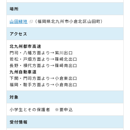
場所
山田緑地
（福岡県北九州市小倉北区山田町）
アクセス
北九州都市高速
門司・八幡方面より→紫川出口
若松・戸畑方面より→篠崎北出口
長野・横代方面より→篠崎南出口
九州自動車道
下関・門司方面より→小倉東出口
福岡・鞍手方面より→小倉南出口
対象
小学生とその保護者 ※要申込
受付情報