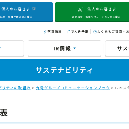
個人のお客さま
法人のお客さま
気料金・各種手続きのご案内
電気料金・各種ソリューションのご案内
落雷情報
でんき予報
よくあるご質問・
IR情報
サス
サステナビリティ
ビリティの取組み
>
九電グループコミュニケーションブック
> GRI
照表