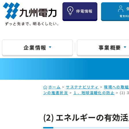
停電情報
電気料
企業情報
事業概要
ホーム
>
サステナビリティ
>
環境への取組
ンの推進状況
>
１．地球温暖化の防止
> (2
(2) エネルギーの有効