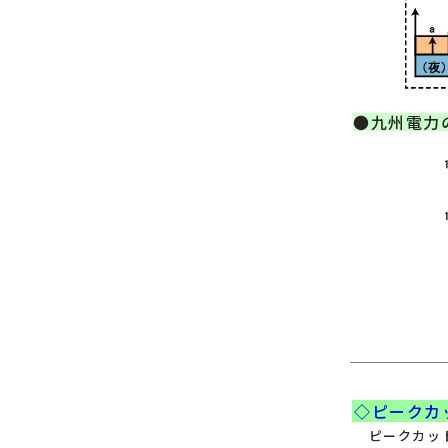
●九州電力
◇ピークカ
ピークカット