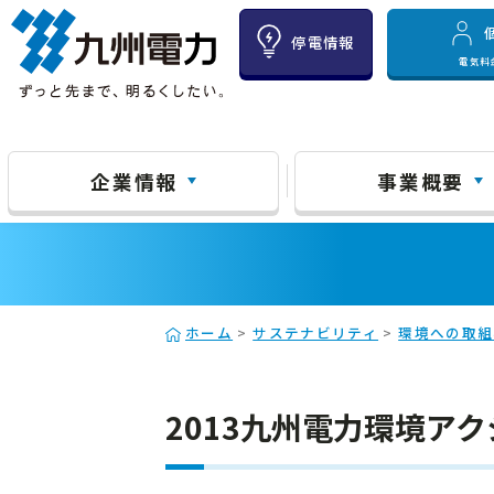
停電情報
電気料
企業情報
事業概要
ホーム
>
サステナビリティ
>
環境への取組
2013九州電力環境ア