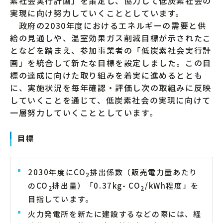
素社会実行計画」を策定し、協力して低炭素社会の
実現に向け努力していくこととしています。
政府の2030年度におけるエネルギーの需要と供
給の見通しや、温室効果ガス削減目標が示されたこ
となどを踏まえ、参加事業者の「低炭素社会実行計
画」を統合して新たな目標を設定しました。この目
標の達成に向けた取り組みを着実に進めるととも
に、実施状況を毎年確認・評価し次の取組みに反映
していくことを通じて、低炭素社会の実現に向けて
一層努力していくこととしています。
目標
2030年度にCO
排出係数（販売電力量あたり
2
のCO
排出量）「0.37kg- CO
/kWh程度」を
2
2
目指しています。
火力発電所を新たに建設するなどの際には、経