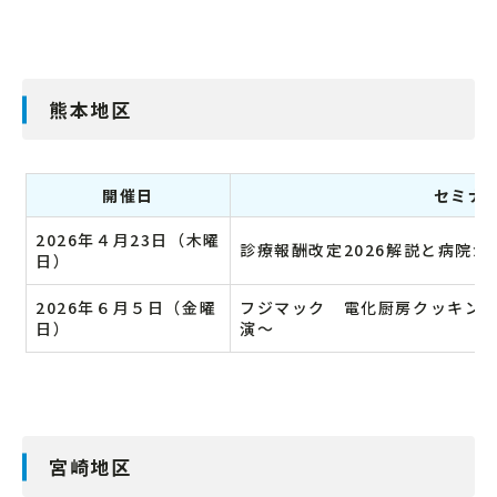
熊本地区
開催日
セミナ
2026年４月23日（木曜
診療報酬改定2026解説と病院
日）
2026年６月５日（金曜
フジマック 電化厨房クッキン
日）
演～
宮崎地区