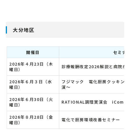
大分地区
開催日
セミナ
2026年４月23日（木
診療報酬改定2026解説と病院が
曜日）
2026年６月３日（水
フジマック 電化厨房クッキング
曜日）
演～
2026年６月30日（火
RATIONAL調理実演会 iCombi.iV
曜日）
2026年８月28日（金
電化で厨房環境改善セミナー
曜日）