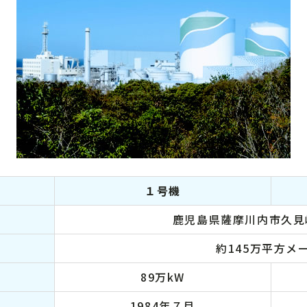
１号機
鹿児島県薩摩川内市久見
約145万平方メ
89万kW
1984年７月