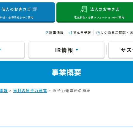
個人のお客さま
法人のお客さま
気料金・各種手続きのご案内
電気料金・各種ソリューションのご案内
落雷情報
でんき予報
よくあるご質問・
IR情報
サス
事業概要
情報
>
当社の原子力発電
> 原子力発電所の概要