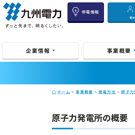
停電情報
電
企業情報
事業概要
ホーム
>
事業概要
>
発電方法
>
原子力
原子力発電所の概要