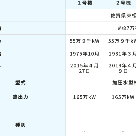
ト
１号機
２号機
佐賀県東
積
約87
力
55万９千kW
55万９千k
始
1975年10月
1981年３
2015年４月
2019年４
了
27日
９日
型式
加圧水型
熱出力
165万kW
165万kW
種別
‐
‐