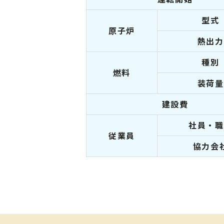
型式
原子炉
熱出力
種別
燃料
装荷量
建設費
社員・職
従業員
協力会