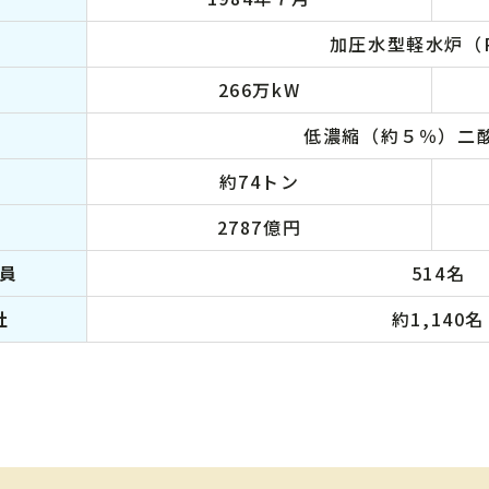
加圧水型軽水炉（
266万kW
低濃縮（約５％）二
約74トン
2787億円
員
514名
社
約1,140名