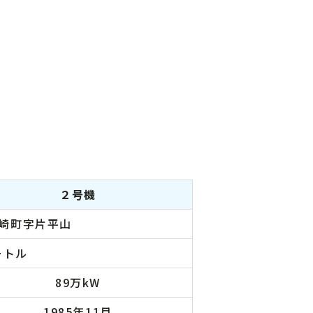
２号機
崎町字片平山
ートル
89万kW
1985年11月