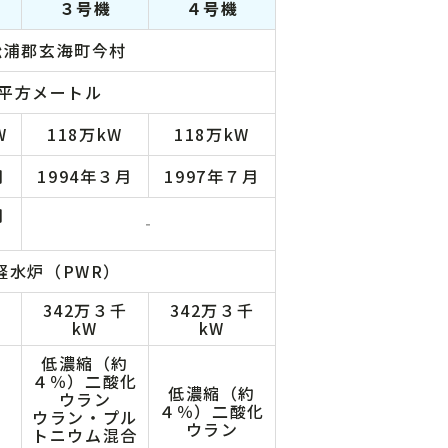
３号機
４号機
松浦郡玄海町今村
万平方メートル
W
118万kW
118万kW
月
1994年３月
1997年７月
月
‐
軽水炉（PWR）
342万３千
342万３千
kW
kW
低濃縮（約
４％）二酸化
低濃縮（約
ウラン
４％）二酸化
ウラン・プル
ウラン
トニウム混合