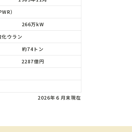
PWR）
266万kW
酸化ウラン
約74トン
2287億円
2026年６月末現在