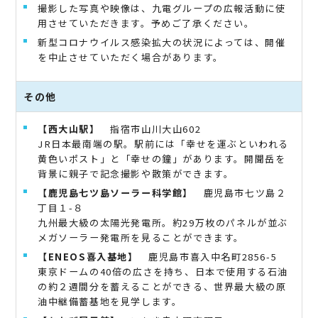
撮影した写真や映像は、九電グループの広報活動に使
用させていただきます。予めご了承ください。
新型コロナウイルス感染拡大の状況によっては、開催
を中止させていただく場合があります。
その他
【西大山駅】
指宿市山川大山602
JR日本最南端の駅。駅前には「幸せを運ぶといわれる
黄色いポスト」と「幸せの鐘」があります。開聞岳を
背景に親子で記念撮影や散策ができます。
【鹿児島七ツ島ソーラー科学館】
鹿児島市七ツ島２
丁目１-８
九州最大級の太陽光発電所。約29万枚のパネルが並ぶ
メガソーラー発電所を見ることができます。
【ENEOS喜入基地】
鹿児島市喜入中名町2856-5
東京ドームの40倍の広さを持ち、日本で使用する石油
の約２週間分を蓄えることができる、世界最大級の原
油中継備蓄基地を見学します。