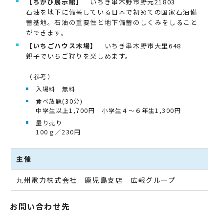
【ちかび展示館】
いちき串木野市野元21803
石油を地下に備蓄している日本で初めての国家石油備
蓄基地。石油の重要性と地下備蓄のしくみをしること
ができます。
【いちごハウス木場】
いちき串木野市大里648
親子でいちご狩りを楽しめます。
（参考）
入場料 無料
食べ放題(30分)
中学生以上1,700円 小学生４～６年生1,300円
量り売り
100ｇ／230円
主催
九州電力株式会社 鹿児島支店 広報グループ
お問い合わせ先