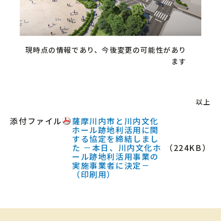
現時点の情報であり、今後変更の可能性があり
ます
以上
添付ファイル
薩摩川内市と川内文化
ホール跡地利活用に関
する協定を締結しまし
た －本日、川内文化ホ
（224KB）
ール跡地利活用事業の
実施事業者に決定－
（印刷用）