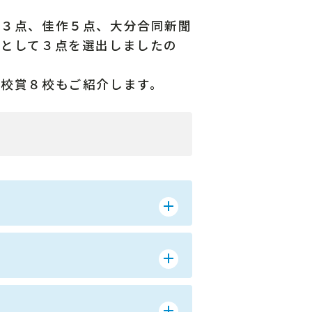
賞３点、佳作５点、大分合同新聞
賞として３点を選出しましたの
校賞８校もご紹介します。