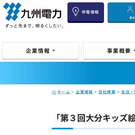
停電情報
電
企業情報
事業概要
ホーム
>
企業情報
>
会社概要
>
支店・
「第３回大分キッズ