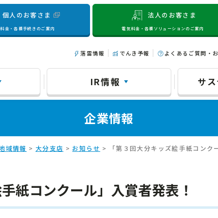
個人のお客さま
法人のお客さま
気料金・各種手続きのご案内
電気料金・各種ソリューションのご案内
落雷情報
でんき予報
よくあるご質問・
IR情報
サス
企業情報
地域情報
>
大分支店
>
お知らせ
> 「第３回大分キッズ絵手紙コンク
絵手紙コンクール」入賞者発表！