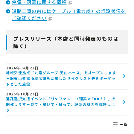
停電・落雷に関する情報
道路工事の前にはケーブル（電力線）の埋設状況を
ご確認ください
プレスリリース（本店と同時発表のものは
除く）
2026年04月22日
地域交流拠点「九電グループ 天山ベース」をオープンします
－旧天山発電所展示館を活用したサイクリスト等をターゲッ
トとした施設－
2025年10月27日
進路選択支援イベント「リケファン！（理系×Fun！）」を
開催します－見て・聞いて・触って、理系の魅力を体感しよ
う－
一覧