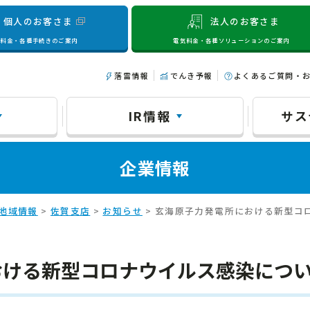
個人のお客さま
法人のお客さま
気料金・各種手続きのご案内
電気料金・各種ソリューションのご案内
落雷情報
でんき予報
よくあるご質問・
IR情報
サス
企業情報
地域情報
>
佐賀支店
>
お知らせ
> 玄海原子力発電所における新型コ
おける新型コロナウイルス感染につ