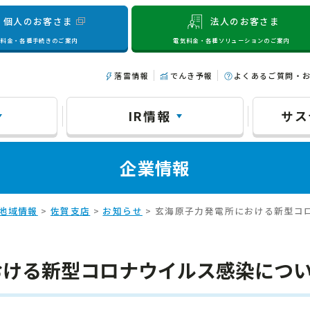
個人のお客さま
法人のお客さま
気料金・各種手続きのご案内
電気料金・各種ソリューションのご案内
落雷情報
でんき予報
よくあるご質問・
IR情報
サス
企業情報
地域情報
>
佐賀支店
>
お知らせ
> 玄海原子力発電所における新型コ
おける新型コロナウイルス感染につ