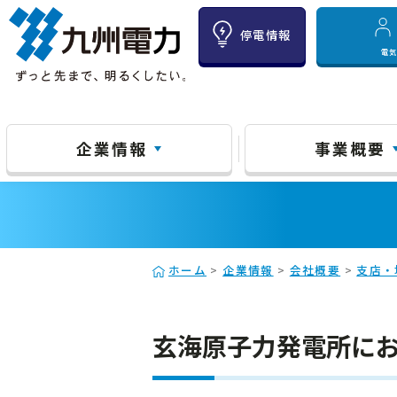
停電情報
電
企業情報
事業概要
ホーム
>
企業情報
>
会社概要
>
支店・
玄海原子力発電所に