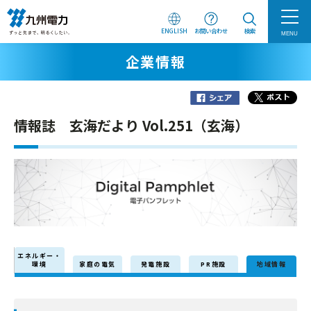
ENGLISH
お問い合わせ
検索
MENU
企業情報
情報誌 玄海だより Vol.251（玄海）
エネルギー・
環境
家庭の電気
発電施設
PR施設
地域情報