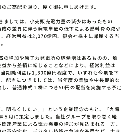
のご高配を賜り、厚く御礼申しあげます。
つきましては、小売販売電力量の減少はあったもの
構成の差異に伴う発電単価の低下による燃料費の減少
、経常利益は2,070億円、親会社株主に帰属する当
た。
上高の増加や原子力発電所の稼働増はあるものの、燃
差益から差損に転じることなどにより、経常利益は
る当期純利益は1,300億円程度で、いずれも今期を下
た、配当につきましては、当年度の業績や中長期的な
し、普通株式１株につき50円の配当を実施する予定
、明るくしたい。」という企業理念のもと、「九電
昨年５月に策定しました。当社グループを取り巻く経
体関連産業による電力需要の増加が見込まれる一方、
勢の不安定化、デジタル技術の急速な進展など、大き