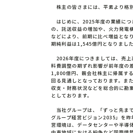
株主の皆さまには、平素より格別
はじめに、2025年度の業績に
の、託送収益の増加や、火力発電
などにより、前期に比べ増益となり
期純利益は1,545億円となりまし
2026年度につきましては、売
料費調整の期ずれ影響が前年度の
1,800億円、親会社株主に帰属す
回る見通しとなっております。ま
収支・財務状況などを総合的に勘案
としております。
当社グループは、「ずっと先まで
グループ経営ビジョン2035」を
営環境は、データセンターや半導
中東地域における紛争など国際情