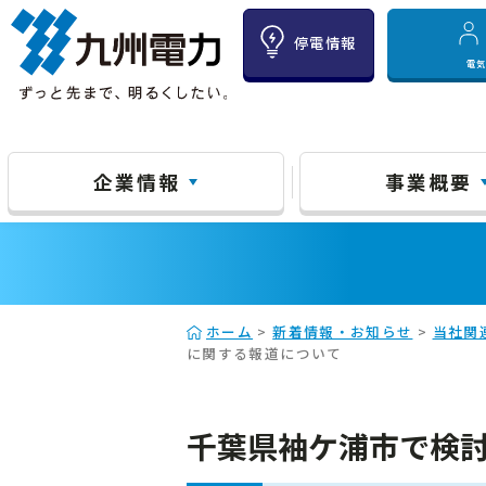
停電情報
電
企業情報
事業概要
ホーム
>
新着情報・お知らせ
>
当社関
に関する報道について
千葉県袖ケ浦市で検