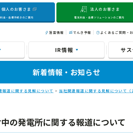
個人のお客さま
法人のお客さま
気料金・各種手続きのご案内
電気料金・各種ソリューションのご案内
落雷情報
でんき予報
よくあるご質問・
IR情報
サス
新着情報・お知らせ
連報道に関する見解について
>
当社関連報道に関する見解について（2
討中の発電所に関する報道について