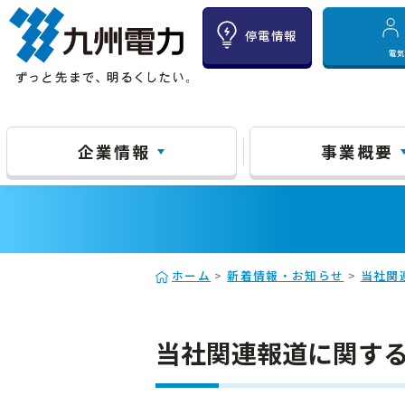
停電情報
電
企業情報
事業概要
ホーム
>
新着情報・お知らせ
>
当社関
当社関連報道に関する