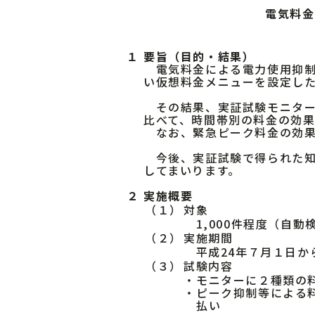
電気料金
１
要旨（目的・結果）
電気料金による電力使用抑制効
い仮想料金メニューを設定し
その結果、実証試験モニター
比べて、時間帯別の料金の効果で
なお、緊急ピーク料金の効果に
今後、実証試験で得られた知
してまいります。
２
実施概要
（１）
対象
1,000件程度（自
（２）
実施期間
平成24年７月１日から
（３）
試験内容
・
モニターに２種類の
・
ピーク抑制等による
払い