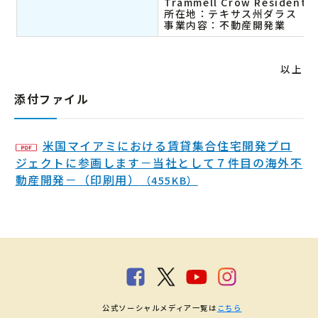
Trammell Crow Residentia
所在地：テキサス州ダラス
事業内容：不動産開発業
以上
添付ファイル
米国マイアミにおける賃貸集合住宅開発プロ
ジェクトに参画します－当社として７件目の海外不
動産開発－（印刷用）
（455KB）
公式ソーシャルメディア一覧は
こちら