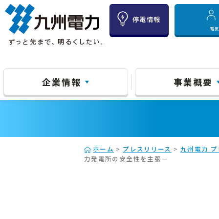
停電情報
電
企業情報
事業概要
ホーム
>
プレスリリース
>
九州電力 プ
力発電所の安全性を主張－