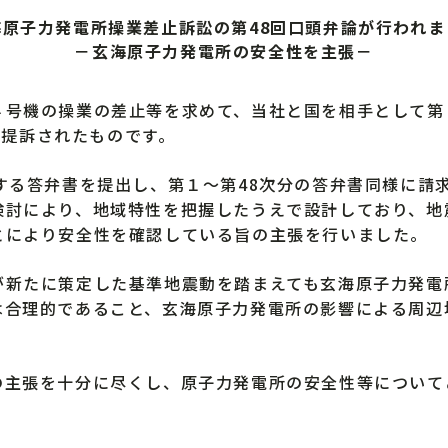
海原子力発電所操業差止訴訟の第48回口頭弁論が行われま
－玄海原子力発電所の安全性を主張－
機の操業の差止等を求めて、当社と国を相手として第１次
り、提訴されたものです。
する答弁書を提出し、第１～第48次分の答弁書同様に請
検討により、地域特性を把握したうえで設計しており、地
とにより安全性を確認している旨の主張を行いました。
新たに策定した基準地震動を踏まえても玄海原子力発電
は合理的であること、玄海原子力発電所の影響による周辺
主張を十分に尽くし、原子力発電所の安全性等について