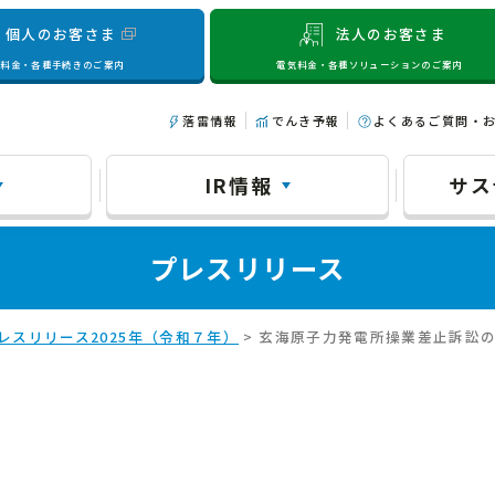
個人のお客さま
法人のお客さま
気料金・各種手続きのご案内
電気料金・各種ソリューションのご案内
落雷情報
でんき予報
よくあるご質問・
IR情報
サス
プレスリリース
レスリリース2025年（令和７年）
> 玄海原子力発電所操業差止訴訟