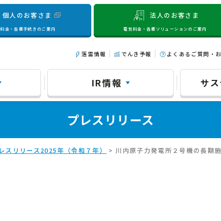
個人のお客さま
法人のお客さま
気料金・各種手続きのご案内
電気料金・各種ソリューションのご案内
落雷情報
でんき予報
よくあるご質問・
IR情報
サス
プレスリリース
レスリリース2025年（令和７年）
> 川内原子力発電所２号機の長期