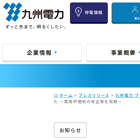
停電情報
電
企業情報
事業概要
ホーム
>
プレスリリース
>
九州電力 プ
た －実用炉規則の改正等を反映－
お知らせ