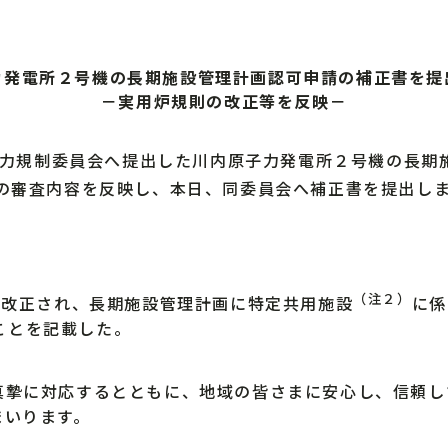
力発電所２号機の長期施設管理計画認可申請の補正書を提
－実用炉規則の改正等を反映－
子力規制委員会へ提出した川内原子力発電所２号機の長期
の審査内容を反映し、本日、同委員会へ補正書を提出し
（注２）
則が改正され、長期施設管理計画に特定共用施設
に係
ことを記載した。
摯に対応するとともに、地域の皆さまに安心し、信頼し
まいります。