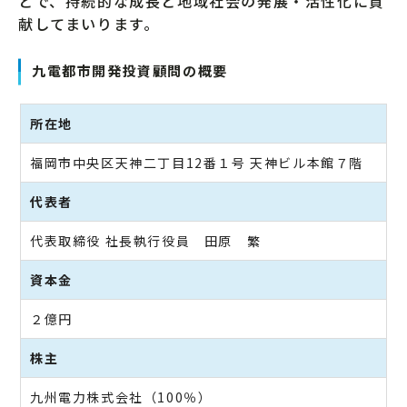
とで、持続的な成長と地域社会の発展・活性化に貢
献してまいります。
九電都市開発投資顧問の概要
所在地
福岡市中央区天神二丁目12番１号 天神ビル本館７階
代表者
代表取締役 社長執行役員 田原 繁
資本金
２億円
株主
九州電力株式会社（100％）