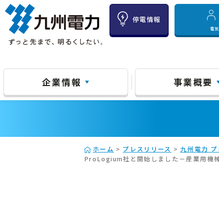
停電情報
電
企業情報
事業概要
ホーム
>
プレスリリース
>
九州電力 プ
ProLogium社と開始しました－産業