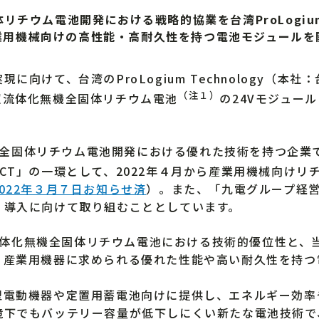
リチウム電池開発における戦略的協業を台湾ProLogi
業用機械向けの高性能・高耐久性を持つ電池モジュールを
けて、台湾のProLogium Technology（本社：台
（注１）
と、超流体化無機全固体リチウム電池
の24Vモジュール
無機全固体リチウム電池開発における優れた技術を持つ企
ROJECT」の一環として、2022年４月から産業用機械向け
2022年３月７日お知らせ済
）。また、「九電グループ経営ビ
・導入に向けて取り組むこととしています。
超流体化無機全固体リチウム電池における技術的優位性と
、産業用機器に求められる優れた性能や高い耐久性を持つ
電動機器や定置用蓄電池向けに提供し、エネルギー効率
境下でもバッテリー容量が低下しにくい新たな電池技術で