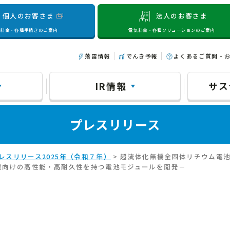
個人のお客さま
法人のお客さま
気料金・各種手続きのご案内
電気料金・各種ソリューションのご案内
落雷情報
でんき予報
よくあるご質問・
IR情報
サス
プレスリリース
レスリリース2025年（令和７年）
> 超流体化無機全固体リチウム電
用機械向けの高性能・高耐久性を持つ電池モジュールを開発－