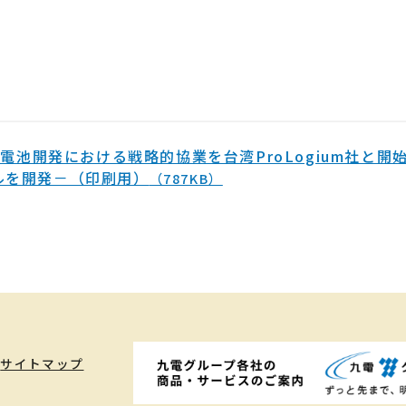
電池開発における戦略的協業を台湾ProLogium社と
ルを開発－（印刷用）
（787KB）
サイトマップ