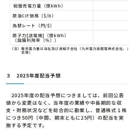
総販売電力量（億kWh）
原油CIF価格（$/b）
為替レート（円/$）
原子力[送電端]（億kWh）
（設備利用率（％））
（注）
販売電力量は当社及び連結子会社（九州電力送配電株式会社、九
去後）
３ 2025年度配当予想
2025年度の配当予想につきましては、前回公表
値から変更はなく、当年度の業績や中長期的な収
支・財務状況などを総合的に勘案し、普通株式１株
につき50円（中間、期末ともに25円）の配当を実
施する予定です。