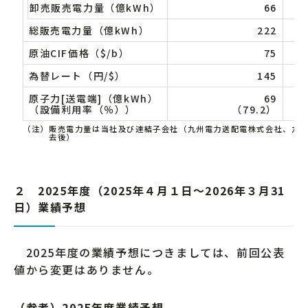
卸売販売電力量（億kWh）
66
総販売電力量（億kWh）
222
原油CIF価格（$/b）
75
為替レート（円/$）
145
原子力[送電端]（億kWh）
69
（設備利用率（％））
（79.2）
（注）
販売電力量は当社及び連結子会社（九州電力送配電株式会社、九
去後）
２ 2025年度（2025年４月１日～2026年３月31
日）業績予想
2025年度の業績予想につきましては、前回公表
値から変更はありません。
（参考）2025年度業績予想