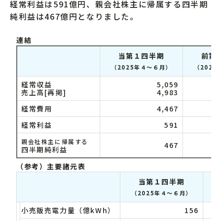
経常利益は591億円、親会社株主に帰属する四半期
純利益は467億円となりました。
連結
当第１四半期
前第
（2025年４～６月）
（202
経常収益
5,059
売上高[再掲]
4,983
経常費用
4,467
経常利益
591
親会社株主に帰属する
467
四半期純利益
（参考）主要諸元表
当第１四半期
（2025年４～６月）
（
小売販売電力量（億kWh）
156