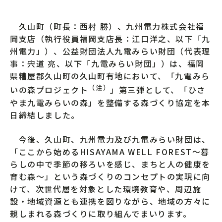
久山町（町長：西村 勝）、九州電力株式会社福
岡支店（執行役員福岡支店長：江口洋之、以下「九
州電力」）、公益財団法人九電みらい財団（代表理
事：宍道 亮、以下「九電みらい財団」）は、福岡
県糟屋郡久山町の久山町有地において、「九電みら
（注）
いの森プロジェクト
」第三弾として、「ひさ
やま九電みらいの森」を整備する森づくり協定を本
日締結しました。
今後、久山町、九州電力及び九電みらい財団は、
「ここから始めるHISAYAMA WELL FOREST～暮
らしの中で季節の移ろいを感じ、まちと人の健康を
育む森～」という森づくりのコンセプトの実現に向
けて、次世代層を対象とした環境教育や、周辺施
設・地域資源とも連携を図りながら、地域の方々に
親しまれる森づくりに取り組んでまいります。