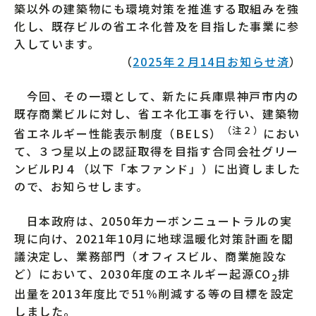
築以外の建築物にも環境対策を推進する取組みを強
化し、既存ビルの省エネ化普及を目指した事業に参
入しています。
（
2025年２月14日お知らせ済
）
今回、その一環として、新たに兵庫県神戸市内の
既存商業ビルに対し、省エネ化工事を行い、建築物
（注２）
省エネルギー性能表示制度（BELS）
におい
て、３つ星以上の認証取得を目指す合同会社グリー
ンビルPJ４（以下「本ファンド」）に出資しました
ので、お知らせします。
日本政府は、2050年カーボンニュートラルの実
現に向け、2021年10月に地球温暖化対策計画を閣
議決定し、業務部門（オフィスビル、商業施設な
ど）において、2030年度のエネルギー起源CO
排
2
出量を2013年度比で51％削減する等の目標を設定
しました。