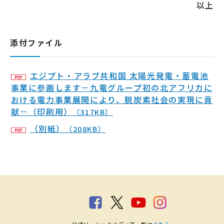
以上
添付ファイル
エジプト・アラブ共和国 太陽光発電・蓄電池
事業に参画します－九電グループ初の北アフリカに
おける電力事業展開により、脱炭素社会の実現に貢
献－（印刷用）
（317KB）
（別紙）
（208KB）