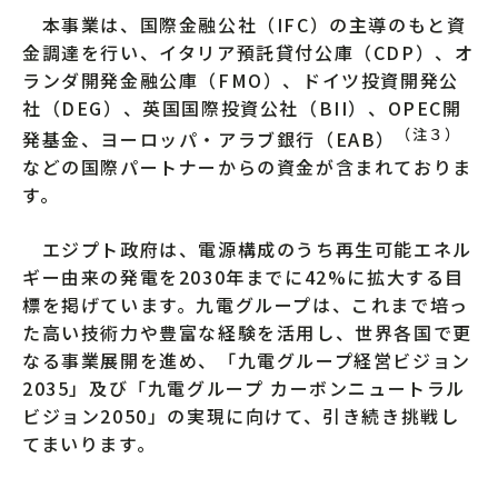
本事業は、国際金融公社（IFC）の主導のもと資
金調達を行い、イタリア預託貸付公庫（CDP）、オ
ランダ開発金融公庫（FMO）、ドイツ投資開発公
社（DEG）、英国国際投資公社（BII）、OPEC開
（注３）
発基金、ヨーロッパ・アラブ銀行（EAB）
などの国際パートナーからの資金が含まれておりま
す。
エジプト政府は、電源構成のうち再生可能エネル
ギー由来の発電を2030年までに42%に拡大する目
標を掲げています。九電グループは、これまで培っ
た高い技術力や豊富な経験を活用し、世界各国で更
なる事業展開を進め、「九電グループ経営ビジョン
2035」及び「九電グループ カーボンニュートラル
ビジョン2050」の実現に向けて、引き続き挑戦し
てまいります。