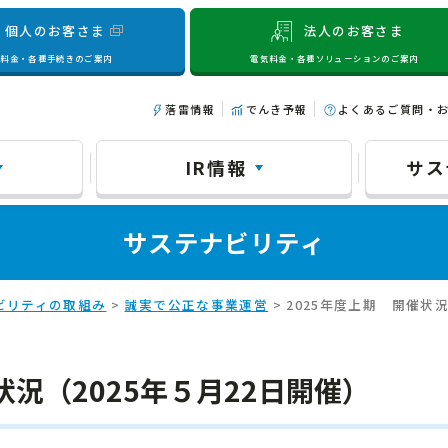
個人のお客さま
法人のお客さま
気料金・各種手続きのご案内
電気料金・各種ソリューションのご案内
落雷情報
でんき予報
よくあるご質問・
IR情報
サス
サステナビリティ
ビリティの取組み
>
誠実で公正な事業運営
> 2025年度上期 開催状況
状況（2025年５月22日開催）