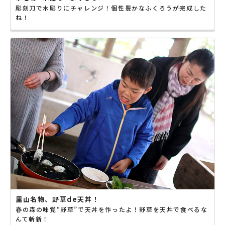
彫刻刀で木彫りにチャレンジ！個性豊かなふくろうが完成した
ね！
里山名物、野草de天丼！
春の森の味覚“野草”で天丼を作ったよ！野草を天丼で食べるな
んて斬新！