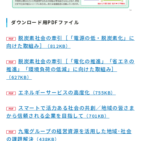
ダウンロード用PDFファイル
脱炭素社会の牽引［「電源の低・脱炭素化」に
向けた取組み］
（812KB）
脱炭素社会の牽引［「電化の推進」「省エネの
推進」「環境負荷の低減」に向けた取組み］
（627KB）
エネルギーサービスの高度化
（755KB）
スマートで活力ある社会の共創／地域の皆さま
から信頼される企業を目指して
（701KB）
九電グループの経営資源を活用した地域･社会
の課題解決
（438KB）